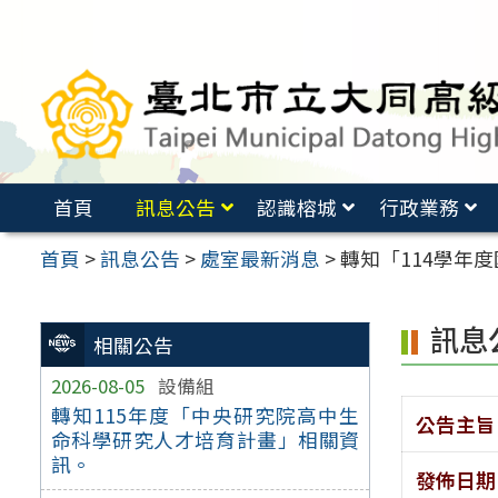
跳
至
主
要
內
容
首頁
訊息公告
認識榕城
行政業務
區
首頁
>
訊息公告
>
處室最新消息
>
轉知「114學年
訊息
相關公告
2026-08-05
設備組
轉知115年度「中央研究院高中生
公告主旨
命科學研究人才培育計畫」相關資
訊。
發佈日期