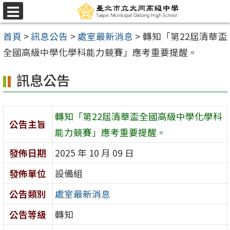
跳
選
至
單
首頁
>
訊息公告
>
處室最新消息
>
轉知「第22屆清華盃
主
全國高級中學化學科能力競賽」應考重要提醒。
要
內
訊息公告
容
區
轉知「第22屆清華盃全國高級中學化學科
公告主旨
能力競賽」應考重要提醒。
發佈日期
2025 年 10 月 09 日
發佈單位
設備組
公告類別
處室最新消息
公告等級
轉知