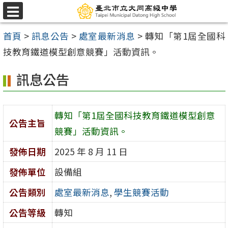
跳
選
至
單
首頁
>
訊息公告
>
處室最新消息
>
轉知「第1屆全國科
主
技教育鐵道模型創意競賽」活動資訊。
要
內
訊息公告
容
區
轉知「第1屆全國科技教育鐵道模型創意
公告主旨
競賽」活動資訊。
發佈日期
2025 年 8 月 11 日
發佈單位
設備組
公告類別
處室最新消息
,
學生競賽活動
公告等級
轉知