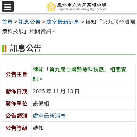
跳
選
至
單
首頁
>
訊息公告
>
處室最新消息
>
轉知「第九屆台灣醫
主
療科技展」相關資訊。
要
內
訊息公告
容
區
轉知「第九屆台灣醫療科技展」相關資
公告主旨
訊。
發佈日期
2025 年 11 月 13 日
發佈單位
設備組
公告類別
處室最新消息
公告等級
轉知