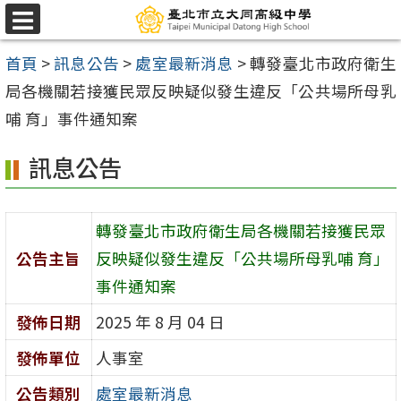
跳
選
至
單
首頁
>
訊息公告
>
處室最新消息
>
轉發臺北市政府衛生
主
局各機關若接獲民眾反映疑似發生違反「公共場所母乳
要
哺 育」事件通知案
內
容
訊息公告
區
轉發臺北市政府衛生局各機關若接獲民眾
公告主旨
反映疑似發生違反「公共場所母乳哺 育」
事件通知案
發佈日期
2025 年 8 月 04 日
發佈單位
人事室
公告類別
處室最新消息