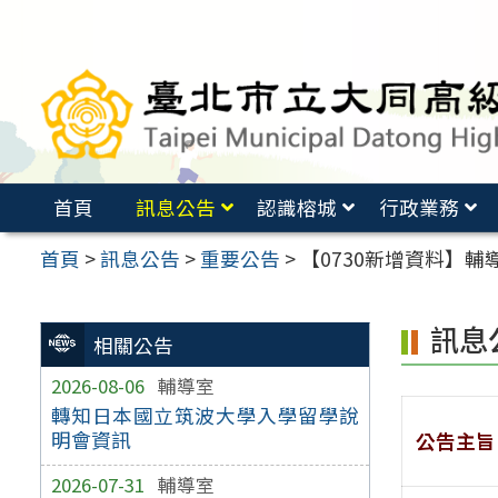
跳
至
主
要
內
容
首頁
訊息公告
認識榕城
行政業務
區
首頁
>
訊息公告
>
重要公告
>
【0730新增資料】
訊息
相關公告
2026-08-06
輔導室
轉知日本國立筑波大學入學留學說
明會資訊
公告主旨
2026-07-31
輔導室