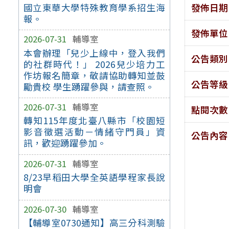
發佈日期
國立東華大學特殊教育學系招生海
報。
發佈單位
2026-07-31
輔導室
本會辦理「兒少上線中，登入我們
公告類別
的社群時代！」 2026兒少培力工
作坊報名簡章，敬請協助轉知並鼓
公告等級
勵貴校 學生踴躍參與，請查照。
2026-07-31
輔導室
點閱次數
轉知115年度北臺八縣市「校園短
影音徵選活動－情緒守門員」資
公告內容
訊，歡迎踴躍參加。
2026-07-31
輔導室
8/23早稻田大學全英語學程家長說
明會
2026-07-30
輔導室
【輔導室0730通知】高三分科測驗