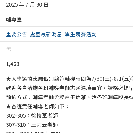
2025 年 7 月 30 日
輔導室
重要公告
,
處室最新消息
,
學生競賽活動
無
1,463
★大學選填志願個別諮詢輔導時間為7/30(三)-8/1(五
歡迎各自洽詢各班輔導老師志願選填事宜，請務必提
預約方式：輔導老師公務電子信箱、洽各班輔導股長或是打
★各班責任輔導老師如下：
302-305：徐枝葦老師
307-310：王芃云老師