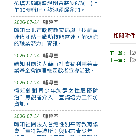
選填志願輔導說明會將於8/3(一)上
午10時辦理，歡迎踴躍參加。
2026-07-24
輔導室
轉知臺北市政府教育局與「技能雷
相關附件
達偵測站—啟動技能雷達，解碼你
的職業潛力」資訊。
【2
2026-07-24
輔導室
【2
轉知財團法人華山社會福利慈善事
業基金會辦理校園敬老宣導活動。
2026-07-24
輔導室
轉知針對青少年族群之性騷擾防
治”旁觀者介入”宣講培力工作坊
資訊。
2026-07-24
輔導室
轉知社團法人台灣性別平等教育協
會「幸符製造所：與同志青少年一