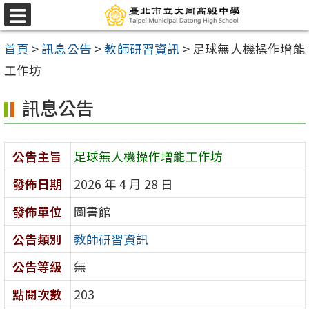
跳
選
至
單
首頁
>
訊息公告
>
教師研習資訊
>
足球無人機操作增能
主
工作坊
要
內
訊息公告
容
區
公告主旨
足球無人機操作增能工作坊
發佈日期
2026 年 4 月 28 日
發佈單位
圖書館
公告類別
教師研習資訊
公告等級
無
點閱次數
203