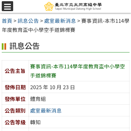
跳
選
至
單
首頁
>
訊息公告
>
處室最新消息
>
賽事資訊-本市114學
主
年度教育盃中小學空手道錦標賽
要
內
訊息公告
容
區
賽事資訊-本市114學年度教育盃中小學空
公告主旨
手道錦標賽
發佈日期
2025 年 10 月 23 日
發佈單位
體育組
公告類別
處室最新消息
公告等級
轉知