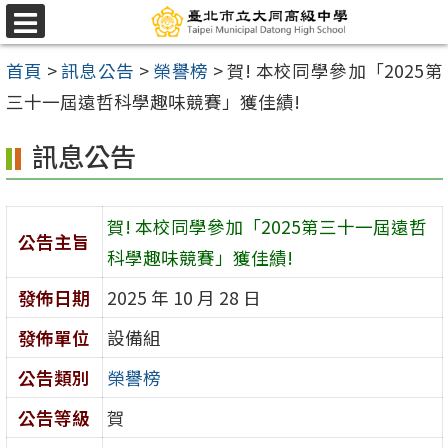
跳
選
至
單
首頁
>
訊息公告
>
榮譽榜
>
賀! 本校同學參加「2025第
主
三十一屆遠哲科學趣味競賽」獲佳績!
要
內
訊息公告
容
區
賀! 本校同學參加「2025第三十一屆遠哲
公告主旨
科學趣味競賽」獲佳績!
發佈日期
2025 年 10 月 28 日
發佈單位
設備組
公告類別
榮譽榜
公告等級
賀