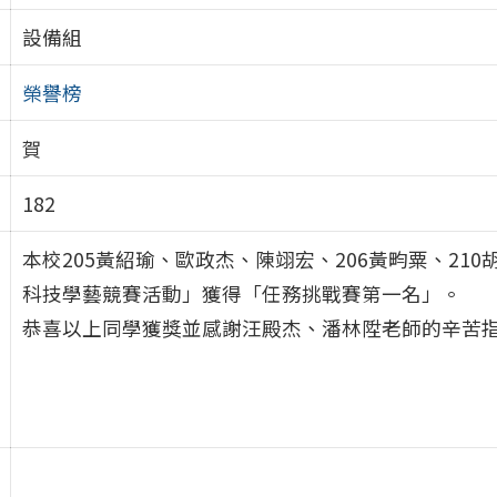
設備組
榮譽榜
賀
182
本校205黃紹瑜、歐政杰、陳翊宏、206黃畇粟、21
科技學藝競賽活動」獲得「任務挑戰賽第一名」。
恭喜以上同學獲獎並感謝汪殿杰、潘林陞老師的辛苦