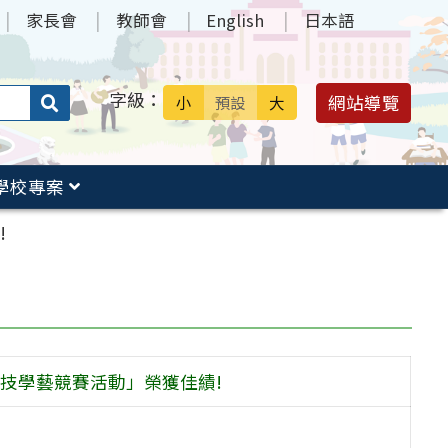
家長會
教師會
English
日本語
字級：
送出
網站導覽
小
預設
大
搜
尋：
學校專案
!
科技學藝競賽活動」榮獲佳績!