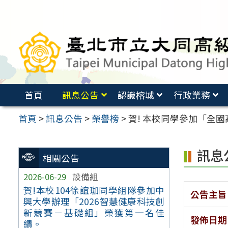
跳
至
主
要
內
容
首頁
訊息公告
認識榕城
行政業務
區
首頁
>
訊息公告
>
榮譽榜
>
賀! 本校同學參加「全國
訊息
相關公告
2026-06-29
設備組
賀!本校104徐誼珈同學組隊參加中
公告主旨
興大學辦理「2026智慧健康科技創
新競賽－基礎組」榮獲第一名佳
發佈日期
績。