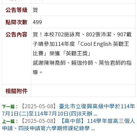
公告等級
賀
點閱次數
499
公告內容
賀！本校702施詠育、802張沛潔、907戴
子晴參加114年度「Cool English 英聽王
比賽」榮獲「英聽王獎」
感謝陳琳喬師、賴珈伶師、葉怡君師的指
導。
相關附件
【2025-05-08】
臺北市立復興高級中學於114年
7月1日(二)至114年7月10日(四)8天辦 ...
【2025-05-08】
【高中部】114學年度高三個人
申請、四技申請第六學期修課紀錄學 ...