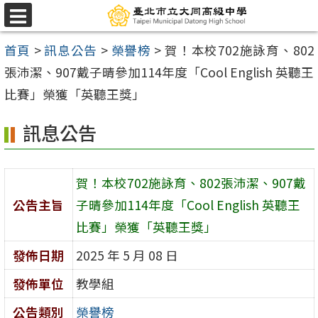
跳
選
至
單
首頁
>
訊息公告
>
榮譽榜
>
賀！本校702施詠育、802
主
張沛潔、907戴子晴參加114年度「Cool English 英聽王
要
比賽」榮獲「英聽王獎」
內
容
訊息公告
區
賀！本校702施詠育、802張沛潔、907戴
公告主旨
子晴參加114年度「Cool English 英聽王
比賽」榮獲「英聽王獎」
發佈日期
2025 年 5 月 08 日
發佈單位
教學組
公告類別
榮譽榜