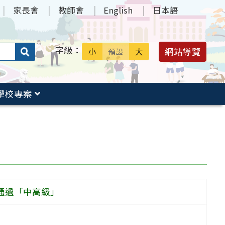
家長會
教師會
English
日本語
字級：
送出
網站導覽
小
預設
大
搜
尋：
學校專案
證通過「中高級」