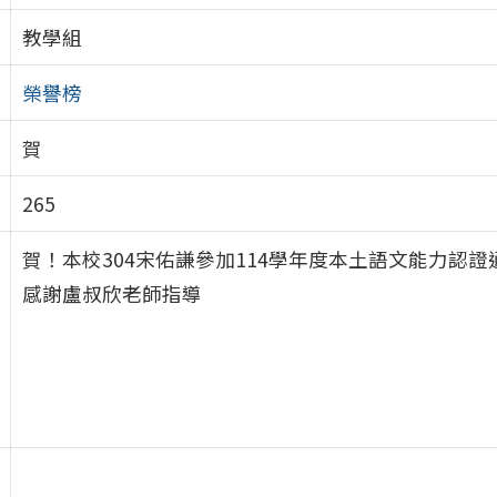
教學組
榮譽榜
賀
265
賀！本校304宋佑謙參加114學年度本土語文能力認
感謝盧叔欣老師指導