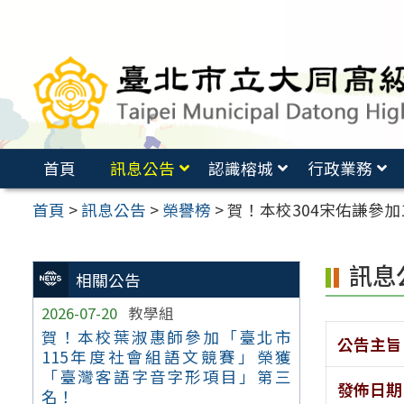
跳
至
主
要
內
容
首頁
訊息公告
認識榕城
行政業務
區
首頁
>
訊息公告
>
榮譽榜
>
賀！本校304宋佑謙參
訊息
相關公告
2026-07-20
教學組
賀！本校葉淑惠師參加「臺北市
公告主旨
115年度社會組語文競賽」榮獲
「臺灣客語字音字形項目」第三
發佈日期
名！