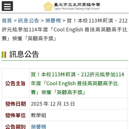
跳
選
至
單
首頁
>
訊息公告
>
榮譽榜
>
賀！本校113林莉淇、212
主
許元紘參加114年度「Cool English 普技高英聽高手比
要
賽」榮獲「英聽高手獎」
內
容
訊息公告
區
賀！本校113林莉淇、212許元紘參加114
公告主旨
年度「Cool English 普技高英聽高手比
賽」榮獲「英聽高手獎」
發佈日期
2025 年 12 月 15 日
發佈單位
教學組
公告類別
榮譽榜