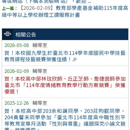
專區網站（下稱本測驗網 站），歡迎 ...
【2026-02-09】
教育部學產基金補助115年度高
級中等以上學校辦理工讀服務計畫
相關公告
2026-05-08
輔導室
賀！本校國九學生於臺北巿114學年度國民中學技藝
教育課程技藝競賽榮獲佳績！🎉
2026-02-09
輔導室
賀！本校高中部林玟欣師、丘正芝師、詹捷茵師參加
臺北市「114年度情緒教育教學行動方案競賽」榮獲
優選！
2025-12-26
輔導室
賀！本校高中部203余和謙同學、203莊昀叡同學、
204黃馨禾同學參加「臺北市114年度高中職性別平
等教育宣導月活動『性別與尊重』議題探究小論文競
賽」榮獲優選。