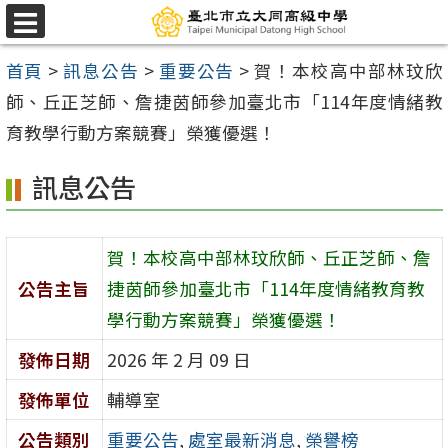
跳
選
至
單
首頁
>
訊息公告
>
重要公告
>
賀！本校高中部林玟欣
主
師、丘正芝師、詹捷茵師參加臺北市「114年度情緒教
要
育教學行動方案競賽」榮獲優選！
內
容
訊息公告
區
賀！本校高中部林玟欣師、丘正芝師、詹
公告主旨
捷茵師參加臺北市「114年度情緒教育教
學行動方案競賽」榮獲優選！
發佈日期
2026 年 2 月 09 日
發佈單位
輔導室
公告類別
重要公告
,
處室最新消息
,
榮譽榜