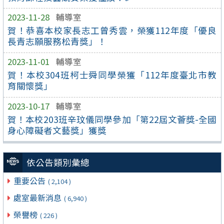
2023-11-28
輔導室
賀！恭喜本校家長志工曾秀雲，榮獲112年度「優良
長青志願服務松青獎」！
2023-11-01
輔導室
賀！本校304班柯士舜同學榮獲「112年度臺北市教
育關懷獎」
2023-10-17
輔導室
賀！本校203班辛玟儀同學參加「第22屆文薈獎-全國
身心障礙者文藝獎」獲獎
依公告類別彙總
重要公告
( 2,104 )
處室最新消息
( 6,940 )
榮譽榜
( 226 )