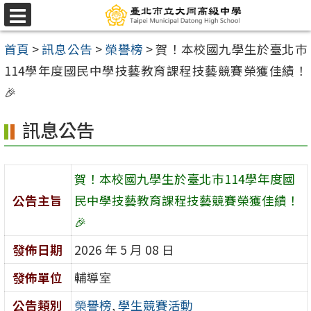
跳
選
至
單
首頁
>
訊息公告
>
榮譽榜
>
賀！本校國九學生於臺北巿
主
114學年度國民中學技藝教育課程技藝競賽榮獲佳績！
要
🎉
內
容
訊息公告
區
賀！本校國九學生於臺北巿114學年度國
公告主旨
民中學技藝教育課程技藝競賽榮獲佳績！
🎉
發佈日期
2026 年 5 月 08 日
發佈單位
輔導室
公告類別
榮譽榜
,
學生競賽活動