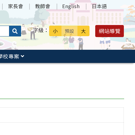
家長會
教師會
English
日本語
字級：
送出
網站導覽
小
預設
大
搜
尋：
學校專案