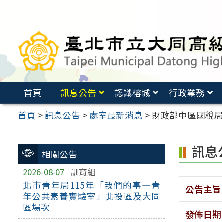
跳
至
主
要
內
容
首頁
訊息公告
認識榕城
行政業務
區
首頁
>
訊息公告
>
處室最新消息
>
財政部中區國稅
訊息
相關公告
2026-08-07
訓育組
北市青年局115年「我們的事—青
公告主旨
年公共素養實驗室」北投區及大同
區場次
發佈日期