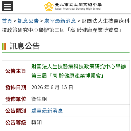
跳
選
至
單
首頁
>
訊息公告
>
處室最新消息
>
財團法人生技醫療科
主
技政策研究中心舉辦第三屆「高 齡健康產業博覽會」
要
內
訊息公告
容
區
財團法人生技醫療科技政策研究中心舉辦
公告主旨
第三屆「高 齡健康產業博覽會」
發佈日期
2026 年 6 月 15 日
發佈單位
衛生組
公告類別
處室最新消息
公告等級
轉知