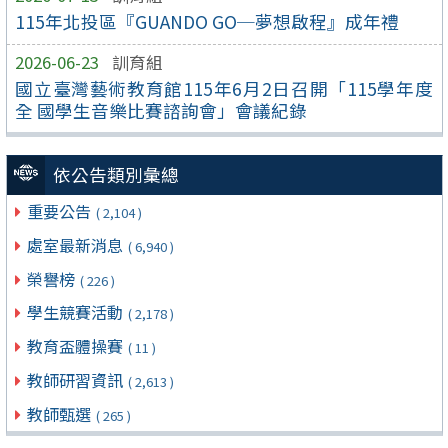
115年北投區『GUANDO GO─夢想啟程』成年禮
2026-06-23
訓育組
國立臺灣藝術教育館115年6月2日召開「115學年度
全 國學生音樂比賽諮詢會」會議紀錄
依公告類別彙總
重要公告
( 2,104 )
處室最新消息
( 6,940 )
榮譽榜
( 226 )
學生競賽活動
( 2,178 )
教育盃體操賽
( 11 )
教師研習資訊
( 2,613 )
教師甄選
( 265 )