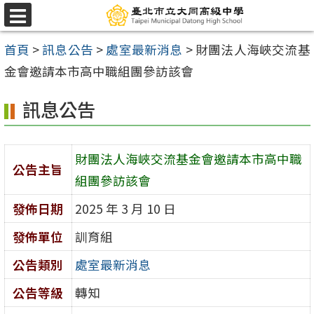
跳
選
至
單
首頁
>
訊息公告
>
處室最新消息
>
財團法人海峽交流基
主
金會邀請本市高中職組團參訪該會
要
內
訊息公告
容
區
財團法人海峽交流基金會邀請本市高中職
公告主旨
組團參訪該會
發佈日期
2025 年 3 月 10 日
發佈單位
訓育組
公告類別
處室最新消息
公告等級
轉知