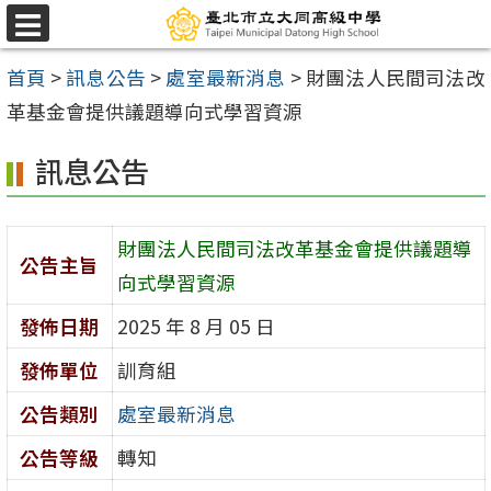
跳
選
至
單
首頁
>
訊息公告
>
處室最新消息
>
財團法人民間司法改
主
革基金會提供議題導向式學習資源
要
內
訊息公告
容
區
財團法人民間司法改革基金會提供議題導
公告主旨
向式學習資源
發佈日期
2025 年 8 月 05 日
發佈單位
訓育組
公告類別
處室最新消息
公告等級
轉知