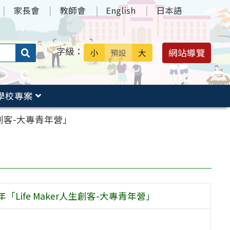
家長會
教師會
English
日本語
字級：
送出
網站導覽
小
預設
大
搜
尋：
學校專案
生創客-大專青年營」
Life Maker人生創客-大專青年營」