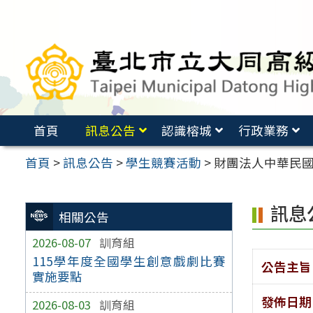
跳
至
主
要
內
容
首頁
訊息公告
認識榕城
行政業務
區
首頁
>
訊息公告
>
學生競賽活動
>
財團法人中華民國佛
訊息
相關公告
2026-08-07
訓育組
115學年度全國學生創意戲劇比賽
公告主旨
實施要點
發佈日期
2026-08-03
訓育組