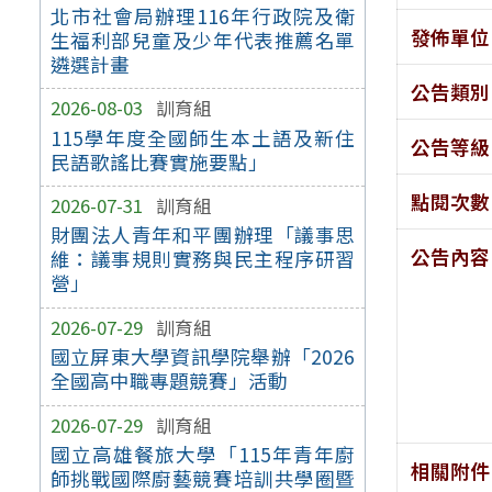
北市社會局辦理116年行政院及衛
發佈單位
生福利部兒童及少年代表推薦名單
遴選計畫
公告類別
2026-08-03
訓育組
115學年度全國師生本土語及新住
公告等級
民語歌謠比賽實施要點」
點閱次數
2026-07-31
訓育組
財團法人青年和平團辦理「議事思
公告內容
維：議事規則實務與民主程序研習
營」
2026-07-29
訓育組
國立屏東大學資訊學院舉辦「2026
全國高中職專題競賽」活動
2026-07-29
訓育組
國立高雄餐旅大學「115年青年廚
相關附件
師挑戰國際廚藝競賽培訓共學圈暨