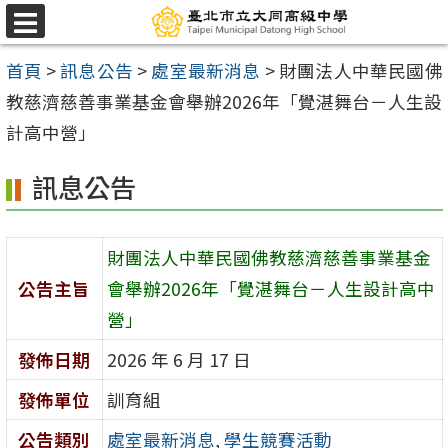
跳
選
至
單
首頁
>
訊息公告
>
處室最新消息
>
財團法人中華民國佛
主
教慈濟慈善事業基金會舉辦2026年「覺湛舞台－人生設
要
計高中營」
內
容
訊息公告
區
財團法人中華民國佛教慈濟慈善事業基金
公告主旨
會舉辦2026年「覺湛舞台－人生設計高中
營」
發佈日期
2026 年 6 月 17 日
發佈單位
訓育組
公告類別
處室最新消息
,
學生競賽活動