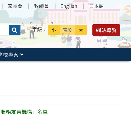
家長會
教師會
English
日本語
字級：
送出
網站導覽
小
預設
大
搜
尋：
學校專案
單
進服務友善機構」名單