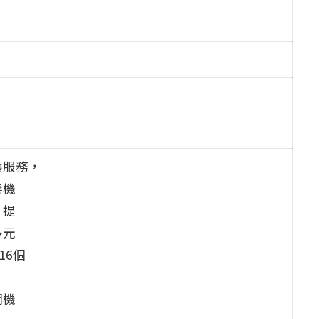
護服務，
善機
，提
多元
16個
關機