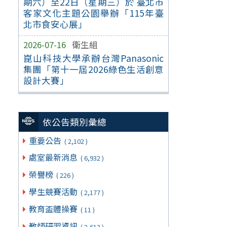
期六）至22日（星期三）於 臺北市
客家文化主題公園舉辦「115年臺
北市食安心展」
2026-07-16
衛生組
崑山科技大學承辦台灣Panasonic
集團「第十一屆2026綠色生活創意
設計大賽」
依公告類別彙總
重要公告
( 2,102 )
處室最新消息
( 6,932 )
榮譽榜
( 226 )
學生競賽活動
( 2,177 )
教育盃體操賽
( 11 )
教師研習資訊
( 2,613 )