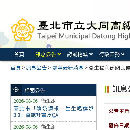
跳
至
主
要
內
容
首頁
訊息公告
認識榕城
行政業務
區
首頁
>
訊息公告
>
處室最新消息
>
衛生福利部國民健
訊息
相關公告
2026-08-06
衛生組
臺北市「鮮奶週報—生生喝鮮奶
公告主旨
3.0」實施計畫及QA
發佈日期
2026-08-06
衛生組