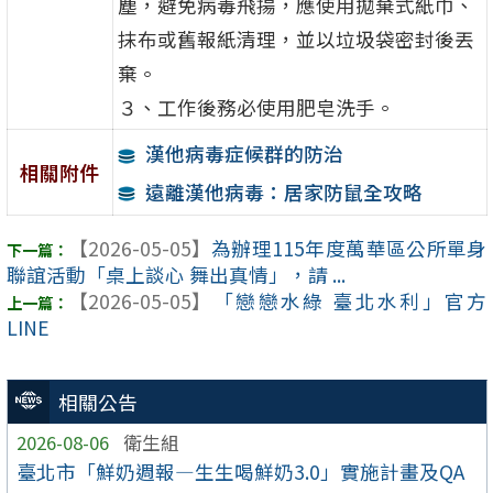
塵，避免病毒飛揚，應使用拋棄式紙巾、
抹布或舊報紙清理，並以垃圾袋密封後丟
棄。
３、工作後務必使用肥皂洗手。
漢他病毒症候群的防治
相關附件
遠離漢他病毒：居家防鼠全攻略
【2026-05-05】
為辦理115年度萬華區公所單身
聯誼活動「桌上談心 舞出真情」，請 ...
【2026-05-05】
「戀戀水綠 臺北水利」官方
LINE
相關公告
2026-08-06
衛生組
臺北市「鮮奶週報—生生喝鮮奶3.0」實施計畫及QA