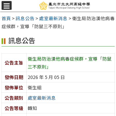
跳
選
至
單
首頁
>
訊息公告
>
處室最新消息
>
衛生局防治漢他病毒
主
症候群，宣導「防鼠三不原則」
要
內
訊息公告
容
區
衛生局防治漢他病毒症候群，宣導「防鼠
公告主旨
三不原則」
發佈日期
2026 年 5 月 05 日
發佈單位
衛生組
公告類別
處室最新消息
公告等級
轉知