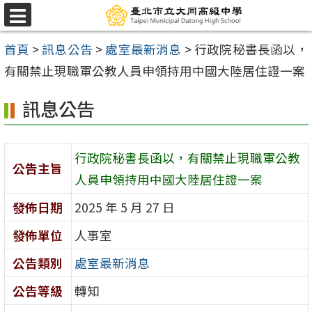
跳
選
至
單
首頁
>
訊息公告
>
處室最新消息
>
行政院秘書長函以，
主
有關禁止現職軍公教人員申領持用中國大陸居住證一案
要
內
訊息公告
容
區
行政院秘書長函以，有關禁止現職軍公教
公告主旨
人員申領持用中國大陸居住證一案
發佈日期
2025 年 5 月 27 日
發佈單位
人事室
公告類別
處室最新消息
公告等級
轉知