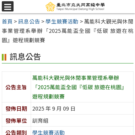
跳
選
至
單
首頁
>
訊息公告
>
學生競賽活動
>
萬能科大觀光與休閒
主
事業管理系舉辦「2025萬能盃全國『低碳 旅遊在桃
要
園』遊程規劃競賽
內
容
訊息公告
區
萬能科大觀光與休閒事業管理系舉辦
公告主旨
「2025萬能盃全國『低碳 旅遊在桃園』
遊程規劃競賽
發佈日期
2025 年 9 月 09 日
發佈單位
訓育組
公告類別
學生競賽活動