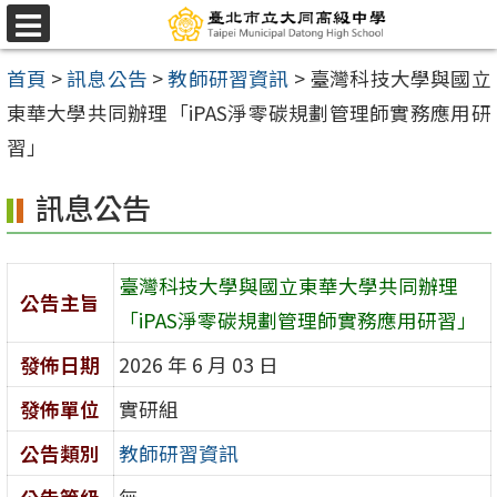
跳
選
至
單
首頁
>
訊息公告
>
教師研習資訊
>
臺灣科技大學與國立
主
東華大學共同辦理「iPAS淨零碳規劃管理師實務應用研
要
習」
內
容
訊息公告
區
臺灣科技大學與國立東華大學共同辦理
公告主旨
「iPAS淨零碳規劃管理師實務應用研習」
發佈日期
2026 年 6 月 03 日
發佈單位
實研組
公告類別
教師研習資訊