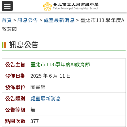
跳
選
至
單
首頁
>
訊息公告
>
處室最新消息
>
臺北市113 學年度AI
主
教育節
要
內
訊息公告
容
區
公告主旨
臺北市113 學年度AI教育節
發佈日期
2025 年 6 月 11 日
發佈單位
圖書館
公告類別
處室最新消息
公告等級
無
點閱次數
377