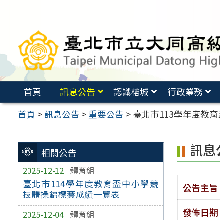
跳
至
主
要
內
容
首頁
訊息公告
認識榕城
行政業務
區
首頁
>
訊息公告
>
重要公告
>
臺北市113學年度教
訊息
相關公告
2025-12-12
體育組
臺北市114學年度教育盃中小學競
公告主旨
技體操錦標賽成績一覽表
發佈日期
2025-12-04
體育組