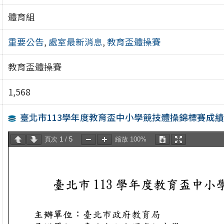
體育組
重要公告
,
處室最新消息
,
教育盃體操賽
教育盃體操賽
1,568
臺北市113學年度教育盃中小學競技體操錦標賽成
頁次
1
/
5
縮放
100%