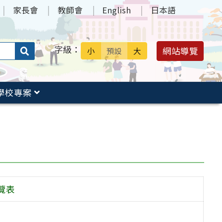
家長會
教師會
English
日本語
字級：
送出
網站導覽
小
預設
大
搜
尋：
學校專案
覽表