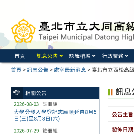
跳
至
主
要
內
容
首頁
訊息公告
認識榕城
行政業務
區
首頁
>
訊息公告
>
處室最新消息
>
臺北市立西松高級
訊息
相關公告
2026-08-03
註冊組
大學分發入學登記志願順延自8月5
公告主旨
日(三)至8月8日(六)
發佈日期
2026-07-29
註冊組