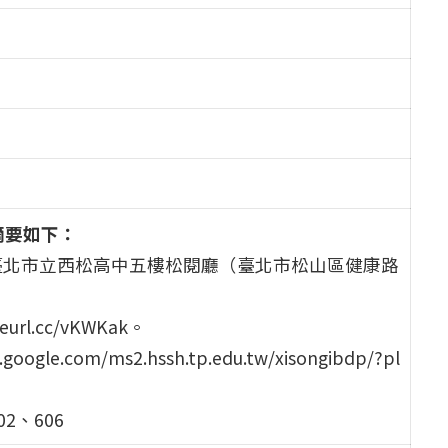
摘要如下：
00，於臺北市立西松高中五樓松閱廳（臺北市松山區健康路
l.cc/vKWKak。
e.com/ms2.hssh.tp.edu.tw/xisongibdp/?pl
2、606