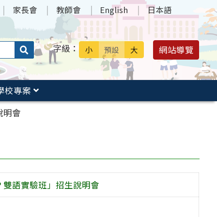
家長會
教師會
English
日本語
字級：
送出
網站導覽
小
預設
大
搜
尋：
學校專案
說明會
P 雙語實驗班」招生說明會