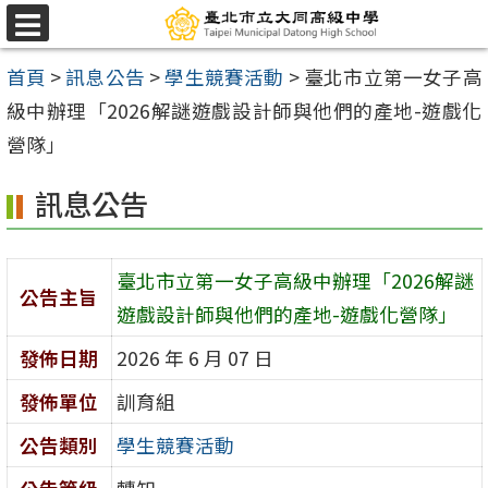
跳
選
至
單
首頁
>
訊息公告
>
學生競賽活動
>
臺北市立第一女子高
主
級中辦理「2026解謎遊戲設計師與他們的產地-遊戲化
要
營隊」
內
容
訊息公告
區
臺北市立第一女子高級中辦理「2026解謎
公告主旨
遊戲設計師與他們的產地-遊戲化營隊」
發佈日期
2026 年 6 月 07 日
發佈單位
訓育組
公告類別
學生競賽活動