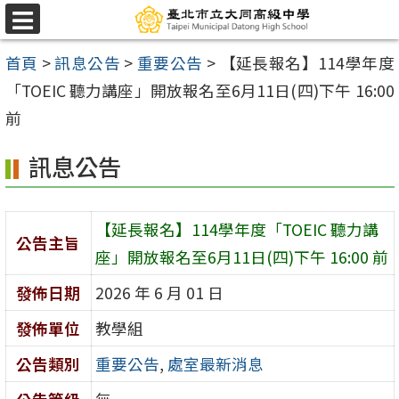
跳
選
至
單
首頁
>
訊息公告
>
重要公告
>
【延長報名】114學年度
主
「TOEIC 聽力講座」開放報名至6月11日(四)下午 16:00
要
前
內
容
訊息公告
區
【延長報名】114學年度「TOEIC 聽力講
公告主旨
座」開放報名至6月11日(四)下午 16:00 前
發佈日期
2026 年 6 月 01 日
發佈單位
教學組
公告類別
重要公告
,
處室最新消息