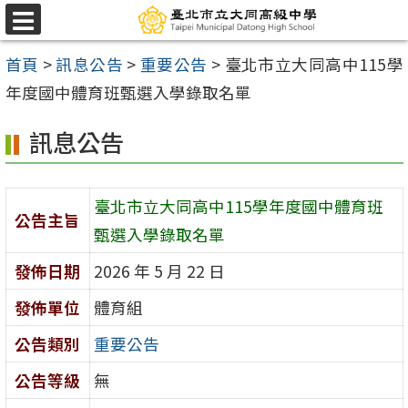
跳
選
至
單
首頁
>
訊息公告
>
重要公告
>
臺北市立大同高中115學
主
年度國中體育班甄選入學錄取名單
要
內
訊息公告
容
區
臺北市立大同高中115學年度國中體育班
公告主旨
甄選入學錄取名單
發佈日期
2026 年 5 月 22 日
發佈單位
體育組
公告類別
重要公告
公告等級
無