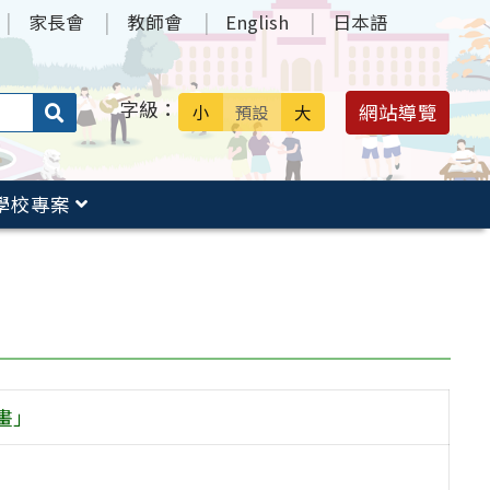
家長會
教師會
English
日本語
字級：
送出
網站導覽
小
預設
大
搜
尋：
學校專案
畫」