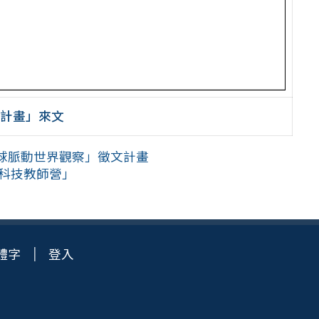
習計畫」來文
球脈動世界觀察」徵文計畫
凰科技教師營」
體字
登入