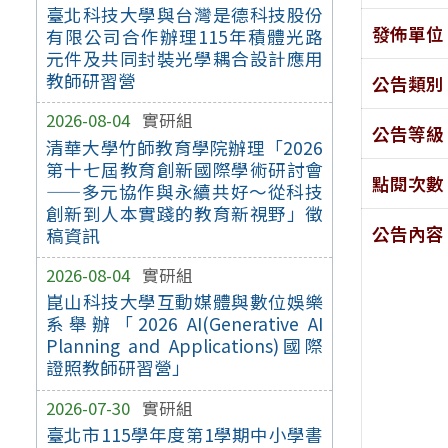
臺北科技大學與台灣是德科技股份
發佈單位
有限公司合作辦理115年積體光路
元件及共同封裝光學耦合設計應用
教師研習營
公告類別
2026-08-04
實研組
公告等級
清華大學竹師教育學院辦理「2026
第十七屆教育創新國際學術研討會
點閱次數
——多元協作與永續共好～從科技
創新到人本實踐的教育新視野」徵
公告內容
稿資訊
2026-08-04
實研組
崑山科技大學互動媒體與數位娛樂
系舉辦「2026 AI(Generative AI
Planning and Applications)國際
證照教師研習營」
2026-07-30
實研組
臺北市115學年度第1學期中小學書