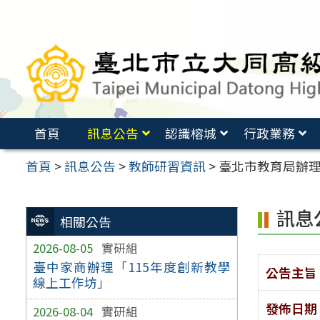
跳
至
主
要
內
容
首頁
訊息公告
認識榕城
行政業務
區
首頁
>
訊息公告
>
教師研習資訊
>
臺北市教育局辦理
訊息
相關公告
2026-08-05
實研組
臺中家商辦理「115年度創新教學
公告主旨
線上工作坊」
發佈日期
2026-08-04
實研組