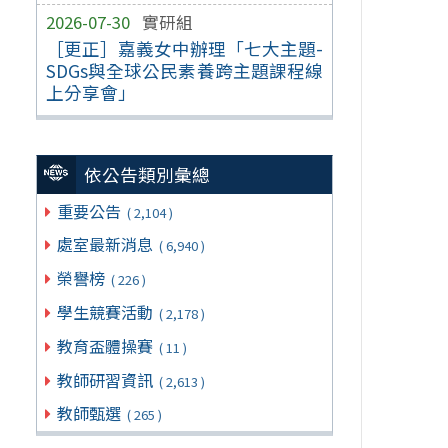
2026-07-30
實研組
［更正］嘉義女中辦理「七大主題-
SDGs與全球公民素養跨主題課程線
上分享會」
依公告類別彙總
重要公告
( 2,104 )
處室最新消息
( 6,940 )
榮譽榜
( 226 )
學生競賽活動
( 2,178 )
教育盃體操賽
( 11 )
教師研習資訊
( 2,613 )
教師甄選
( 265 )