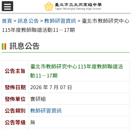
跳
選
至
單
首頁
>
訊息公告
>
教師研習資訊
>
臺北市教師研究中心
主
115年度教師聯誼活動11—17期
要
內
訊息公告
容
區
臺北市教師研究中心115年度教師聯誼活
公告主旨
動11—17期
發佈日期
2026 年 7 月 07 日
發佈單位
實研組
公告類別
教師研習資訊
公告等級
無