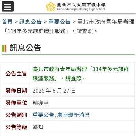
跳
選
至
單
首頁
>
訊息公告
>
重要公告
>
臺北市政府青年局辦理
主
「114年多元族群職涯服務」，請查照。
要
內
訊息公告
容
區
臺北市政府青年局辦理「114年多元族群
公告主旨
職涯服務」，請查照。
發佈日期
2025 年 6 月 27 日
發佈單位
輔導室
公告類別
重要公告
,
處室最新消息
公告等級
轉知