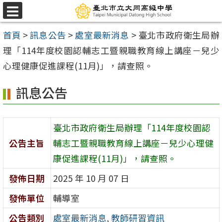
跳
選
至
單
首頁
>
訊息公告
>
處室最新消息
>
臺北市政府衛生局辦
主
理「114年度校園認輔志工暨親職教育線上講座－兒少
要
心理健康促進課程(11月)」，請查照。
內
容
訊息公告
區
臺北市政府衛生局辦理「114年度校園認
公告主旨
輔志工暨親職教育線上講座－兒少心理健
康促進課程(11月)」，請查照。
發佈日期
2025 年 10 月 07 日
發佈單位
輔導室
公告類別
處室最新消息
,
教師研習資訊