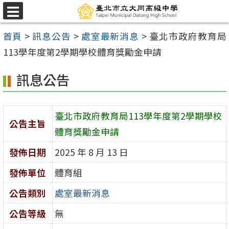
跳
選
至
單
首頁
>
訊息公告
>
處室最新消息
>
臺北市政府教育局
主
113學年度第2學期學校體育獎勵金申請
要
內
訊息公告
容
區
臺北市政府教育局113學年度第2學期學校
公告主旨
體育獎勵金申請
發佈日期
2025 年 8 月 13 日
發佈單位
體育組
公告類別
處室最新消息
公告等級
無