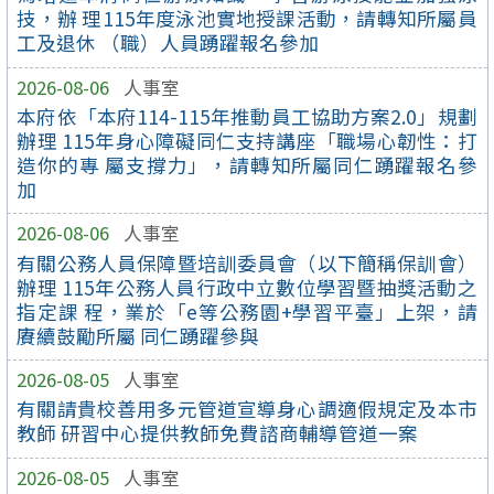
技，辦 理115年度泳池實地授課活動，請轉知所屬員
工及退休 （職）人員踴躍報名參加
2026-08-06
人事室
本府依「本府114-115年推動員工協助方案2.0」規劃
辦理 115年身心障礙同仁支持講座「職場心韌性：打
造你的專 屬支撐力」，請轉知所屬同仁踴躍報名參
加
2026-08-06
人事室
有關公務人員保障暨培訓委員會（以下簡稱保訓會）
辦理 115年公務人員行政中立數位學習暨抽獎活動之
指定課 程，業於「e等公務園+學習平臺」上架，請
賡續鼓勵所屬 同仁踴躍參與
2026-08-05
人事室
有關請貴校善用多元管道宣導身心調適假規定及本市
教師 研習中心提供教師免費諮商輔導管道一案
2026-08-05
人事室