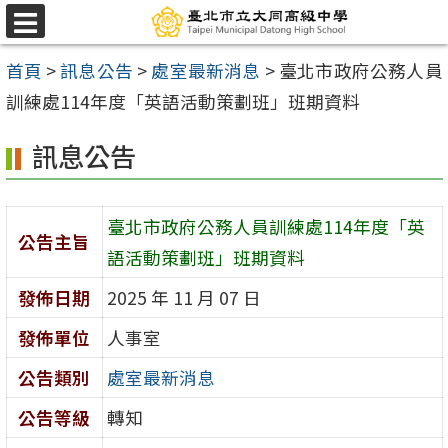
跳
選
至
單
首頁
>
訊息公告
>
處室最新消息
>
臺北市政府公務人員
主
訓練處114年度「英語活動策劃班」班期資料
要
內
訊息公告
容
區
臺北市政府公務人員訓練處114年度「英
公告主旨
語活動策劃班」班期資料
發佈日期
2025 年 11 月 07 日
發佈單位
人事室
公告類別
處室最新消息
公告等級
轉知