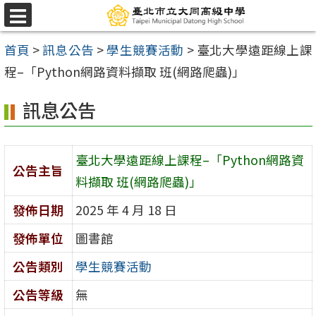
跳
選
至
單
首頁
>
訊息公告
>
學生競賽活動
>
臺北大學遠距線上課
主
程–「Python網路資料擷取 班(網路爬蟲)」
要
內
訊息公告
容
區
臺北大學遠距線上課程–「Python網路資
公告主旨
料擷取 班(網路爬蟲)」
發佈日期
2025 年 4 月 18 日
發佈單位
圖書館
公告類別
學生競賽活動
公告等級
無