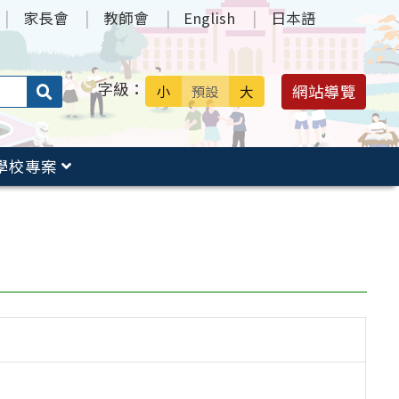
家長會
教師會
English
日本語
字級：
送出
網站導覽
小
預設
大
搜
尋：
學校專案