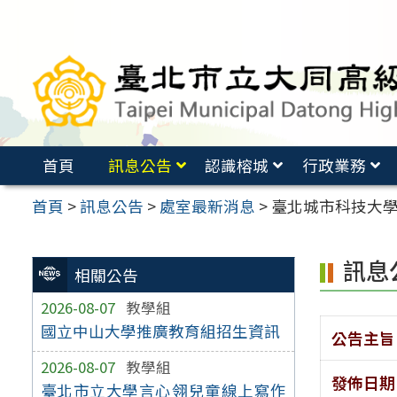
跳
至
主
要
內
容
首頁
訊息公告
認識榕城
行政業務
區
首頁
>
訊息公告
>
處室最新消息
>
臺北城市科技大
訊息
相關公告
2026-08-07
教學組
國立中山大學推廣教育組招生資訊
公告主旨
2026-08-07
教學組
發佈日期
臺北市立大學言心翎兒童線上寫作