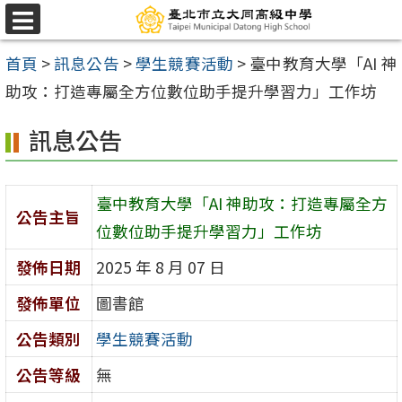
跳
選
至
單
首頁
>
訊息公告
>
學生競賽活動
>
臺中教育大學「AI 神
主
助攻：打造專屬全方位數位助手提升學習力」工作坊
要
內
訊息公告
容
區
臺中教育大學「AI 神助攻：打造專屬全方
公告主旨
位數位助手提升學習力」工作坊
發佈日期
2025 年 8 月 07 日
發佈單位
圖書館
公告類別
學生競賽活動
公告等級
無