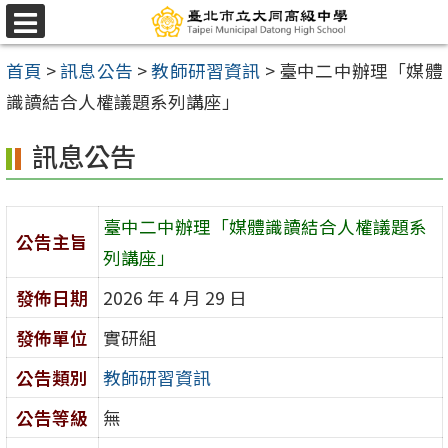
跳
選
至
單
首頁
>
訊息公告
>
教師研習資訊
>
臺中二中辦理「媒體
主
識讀結合人權議題系列講座」
要
內
訊息公告
容
區
臺中二中辦理「媒體識讀結合人權議題系
公告主旨
列講座」
發佈日期
2026 年 4 月 29 日
發佈單位
實研組
公告類別
教師研習資訊
公告等級
無