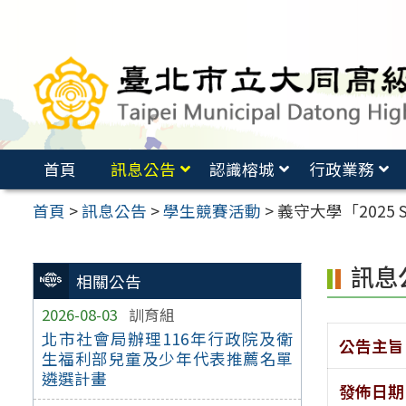
跳
至
主
要
內
容
首頁
訊息公告
認識榕城
行政業務
區
首頁
>
訊息公告
>
學生競賽活動
>
義守大學「2025
訊息
相關公告
2026-08-03
訓育組
北市社會局辦理116年行政院及衛
公告主旨
生福利部兒童及少年代表推薦名單
遴選計畫
發佈日期