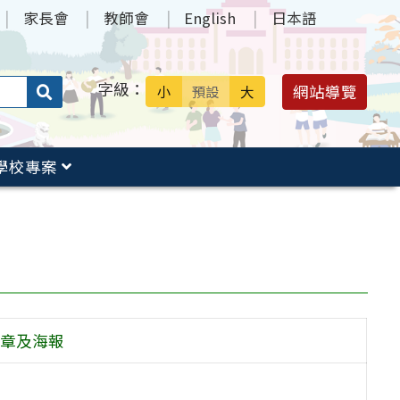
家長會
教師會
English
日本語
字級：
送出
網站導覽
小
預設
大
搜
尋：
學校專案
簡章及海報