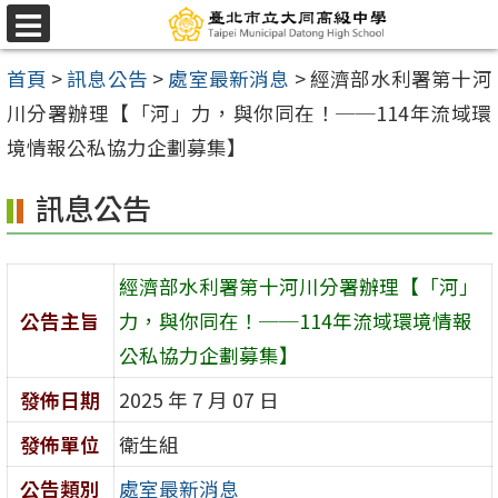
跳
選
至
單
首頁
>
訊息公告
>
處室最新消息
>
經濟部水利署第十河
主
川分署辦理【「河」力，與你同在！──114年流域環
要
境情報公私協力企劃募集】
內
容
訊息公告
區
經濟部水利署第十河川分署辦理【「河」
公告主旨
力，與你同在！──114年流域環境情報
公私協力企劃募集】
發佈日期
2025 年 7 月 07 日
發佈單位
衛生組
公告類別
處室最新消息