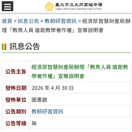
跳
選
至
單
首頁
>
訊息公告
>
教師研習資訊
>
經濟部智慧財產局辦
主
理「教育人員 遠距教學著作權」宣導說明會
要
內
訊息公告
容
區
經濟部智慧財產局辦理「教育人員 遠距教
公告主旨
學著作權」宣導說明會
發佈日期
2026 年 4 月 30 日
發佈單位
圖書館
公告類別
教師研習資訊
公告等級
無