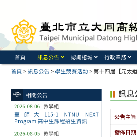
跳
至
主
要
內
容
首頁
訊息公告
認識榕城
行政業務
區
首頁
>
訊息公告
>
學生競賽活動
>
第十四屆【元太
訊息
相關公告
2026-08-06
教學組
臺師大115-1 NTNU NEXT
公告主旨
Program 高中生課程招生資訊
發佈日期
2026-08-05
教學組