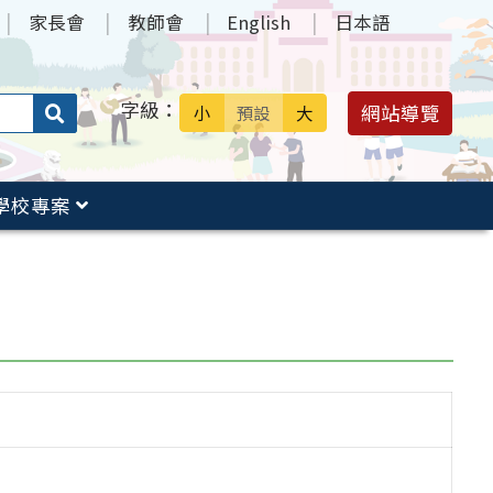
家長會
教師會
English
日本語
字級：
送出
網站導覽
小
預設
大
搜
尋：
學校專案