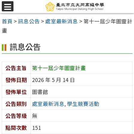
跳
選
至
單
首頁
>
訊息公告
>
處室最新消息
>
第十一屆少年圖靈計
主
畫
要
內
訊息公告
容
區
公告主旨
第十一屆少年圖靈計畫
發佈日期
2026 年 5 月 14 日
發佈單位
圖書館
公告類別
處室最新消息
,
學生競賽活動
公告等級
無
點閱次數
151