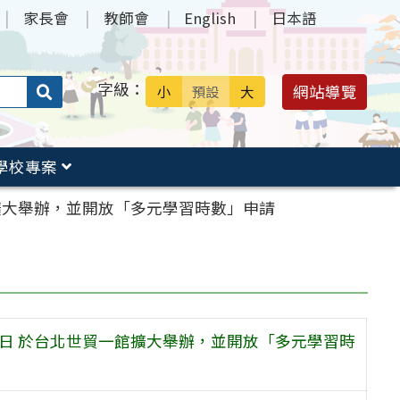
家長會
教師會
English
日本語
字級：
送出
網站導覽
小
預設
大
搜
尋：
學校專案
擴大舉辦，並開放「多元學習時數」申請
9日 於台北世貿一館擴大舉辦，並開放「多元學習時