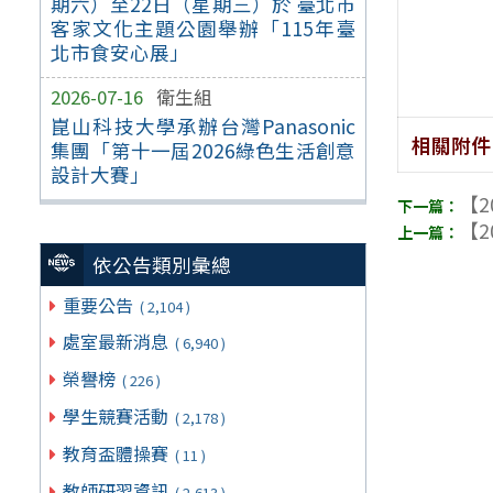
期六）至22日（星期三）於 臺北市
客家文化主題公園舉辦「115年臺
北市食安心展」
2026-07-16
衛生組
崑山科技大學承辦台灣Panasonic
相關附件
集團「第十一屆2026綠色生活創意
設計大賽」
【2
【2
依公告類別彙總
重要公告
( 2,104 )
處室最新消息
( 6,940 )
榮譽榜
( 226 )
學生競賽活動
( 2,178 )
教育盃體操賽
( 11 )
教師研習資訊
( 2,613 )