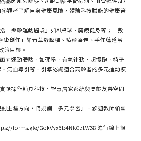
癌基因風險篩檢、AI眼動腦平衡檢測、血管彈性/心
助參觀者了解自身健康風險，體驗科技賦能的健康管
括「樂齡運動體驗」如AI桌球、魔鏡健身等；「數
癒藝術創作」如青草紓壓槌、療癒香包、手作蓮蓬吊
政策目標。
多面向運動體驗，如硬舉、有氧律動、超慢跑、椅子
錦、氣血導引等。引導認識適合高齡者的多元運動模
，實際操作輔具科技、智慧居家系統與高齡友善空間
規劃生涯方向，特規劃「多元學習」。歡迎教師領團
orms.gle/GokVyx5b4NkGztW38 進行線上報