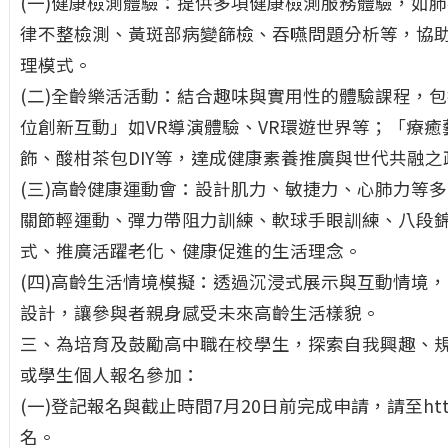
(一)健康檢測體驗：提供多項健康檢測服務體驗，如肺
律不整檢測、黃斑部病變篩檢、吞嚥問題分析等，協
理模式。
(二)全齡樂活活動：結合趣味與實用性的體驗課程，包
位創新互動」如VR導演體驗、VR環遊世界等；「療
飾、酸柑茶包DIY等，達成健康素養推廣與世代共融之
(三)高齡健康運動會：設計肌力、敏捷力、心肺力等
關節輕運動、彈力帶阻力訓練、軟球手眼訓練、八段
式、推廣活躍老化、健康促進的生活理念。
(四)高齡生活情境模擬：透過沉浸式展示與互動情境
設計，讓參與者親身感受未來高齡生活樣貌。
三、為培育及鼓勵高中職在校學生，探索自我興趣、
或學生個人報名參加：
(一)登記報名與截止時間7月20日前完成申請，請至https://f
名。