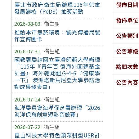
發佈日期
臺北市政府衛生局辦理115年兒童
發展篩檢（PeDS）抽獎活動
發佈單位
2026-08-03
衛生組
推動本市無菸環境，觀光傳播局製
公告類別
作宣傳圖卡
公告等級
2026-07-31
衛生組
國教署委請國立臺灣師範大學辦理
「115年『青年百 億海外圓夢基金
點閱次數
計畫』海外翱翔組G-4-6『健康學
一下』 澳洲塔斯馬尼亞大學參訪活
公告內容
動成果發表會」
2026-07-24
衛生組
海洋委員會海洋保育署辦理「2026
海洋保育創意短影音競賽」
2026-07-22
衛生組
崑山科技大學特色類深耕型USR計