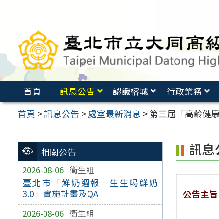
跳
至
主
要
內
容
首頁
訊息公告
認識榕城
行政業務
區
首頁
>
訊息公告
>
處室最新消息
>
第三屆「高齡健康
訊息
相關公告
2026-08-06
衛生組
臺北市「鮮奶週報—生生喝鮮奶
3.0」實施計畫及QA
公告主旨
2026-08-06
衛生組