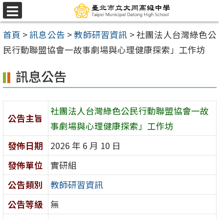
跳
選
至
單
首頁
>
訊息公告
>
教師研習資訊
>
社團法人台灣綠色公
主
民行動聯盟協會一故事劇場與心理健康探索」工作坊
要
內
訊息公告
容
區
社團法人台灣綠色公民行動聯盟協會一故
公告主旨
事劇場與心理健康探索」工作坊
發佈日期
2026 年 6 月 10 日
發佈單位
實研組
公告類別
教師研習資訊
公告等級
無