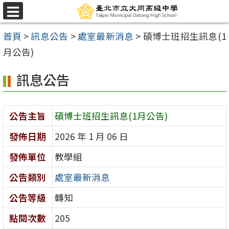
跳
選
至
單
首頁
>
訊息公告
>
處室最新消息
>
碩博士班招生訊息(1
主
月公告)
要
內
訊息公告
容
區
公告主旨
碩博士班招生訊息(1月公告)
發佈日期
2026 年 1 月 06 日
發佈單位
教學組
公告類別
處室最新消息
公告等級
轉知
點閱次數
205